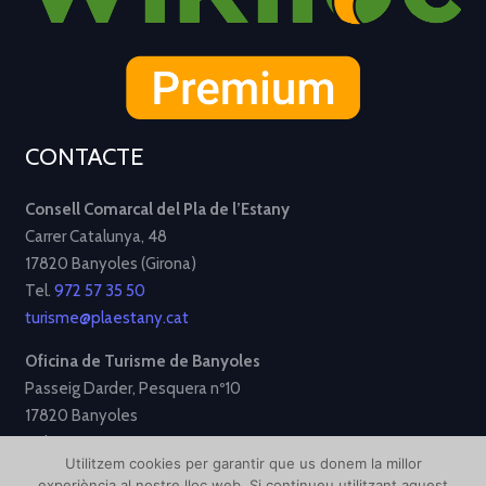
CONTACTE
Consell Comarcal del Pla de l’Estany
Carrer Catalunya, 48
17820 Banyoles (Girona)
Tel.
972 57 35 50
turisme@plaestany.cat
Oficina de Turisme de Banyoles
Passeig Darder, Pesquera nº10
17820 Banyoles
Tel.
972 58 34 70
Utilitzem cookies per garantir que us donem la millor
turisme@ajbanyoles.org
experiència al nostre lloc web. Si continueu utilitzant aquest