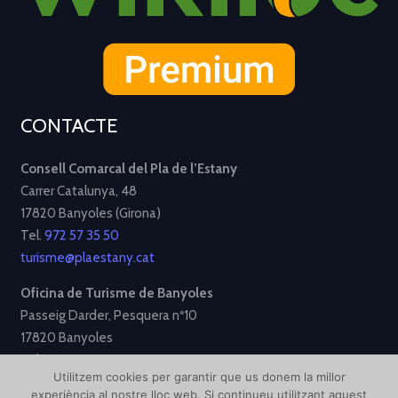
CONTACTE
Consell Comarcal del Pla de l’Estany
Carrer Catalunya, 48
17820 Banyoles (Girona)
Tel.
972 57 35 50
turisme@plaestany.cat
Oficina de Turisme de Banyoles
Passeig Darder, Pesquera nº10
17820 Banyoles
Tel.
972 58 34 70
Utilitzem cookies per garantir que us donem la millor
turisme@ajbanyoles.org
experiència al nostre lloc web. Si continueu utilitzant aquest