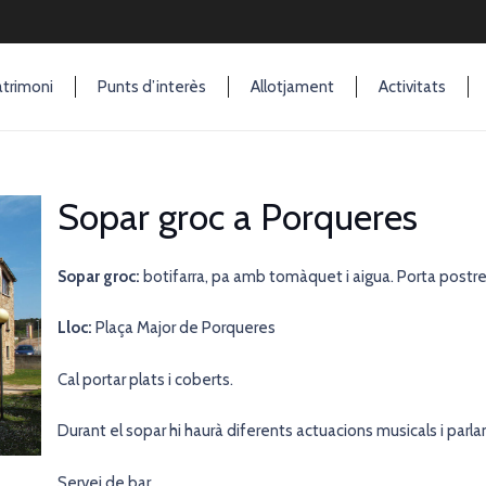
trimoni
Punts d’interès
Allotjament
Activitats
Sopar groc a Porqueres
Sopar groc:
botifarra, pa amb tomàquet i aigua. Porta postre
Lloc:
Plaça Major de Porqueres
Cal portar plats i coberts.
Durant el sopar hi haurà diferents actuacions musicals i parl
Servei de bar.