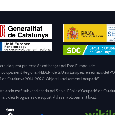
ecte d’aquest projecte és cofinançat pel Fons Europeu de
volupament Regional (FEDER) de la Unió Europea, en el marc del PO
 de Catalunya 2014-2020. Objectiu creixement i ocupació”
ta acció està subvencionada pel Servei Públic d’Ocupació de Catalu
 marc dels Programes de suport al desenvolupament local.