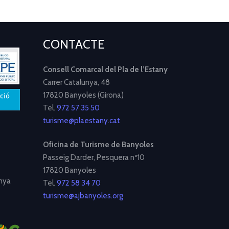
CONTACTE
Consell Comarcal del Pla de l’Estany
Carrer Catalunya, 48
17820 Banyoles (Girona)
Tel.
972 57 35 50
turisme@plaestany.cat
Oficina de Turisme de Banyoles
Passeig Darder, Pesquera nº10
17820 Banyoles
nya
Tel.
972 58 34 70
turisme@ajbanyoles.org