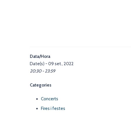
Data/Hora
Date(s) - 09 set., 2022
20:30 - 23:59
Categories
Concerts
Fires i festes