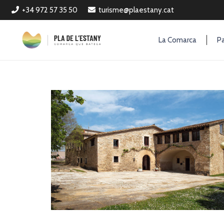
+34 972 57 35 50
turisme@plaestany.cat
La Comarca
Pa