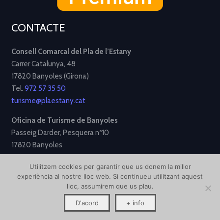
CONTACTE
Consell Comarcal del Pla de l’Estany
Carrer Catalunya, 48
17820 Banyoles (Girona)
Tel.
972 57 35 50
turisme@plaestany.cat
Oficina de Turisme de Banyoles
Passeig Darder, Pesquera nº10
17820 Banyoles
Tel.
972 58 34 70
Utilitzem cookies per garantir que us donem la millor
turisme@ajbanyoles.org
experiència al nostre lloc web. Si continueu utilitzant aquest
lloc, assumirem que us plau.
[Avís Legal]
[Política de Privacitat]
[Política de Cookies]
D'acord
+ info
Disseny i desenvolupament per
Creative Corner