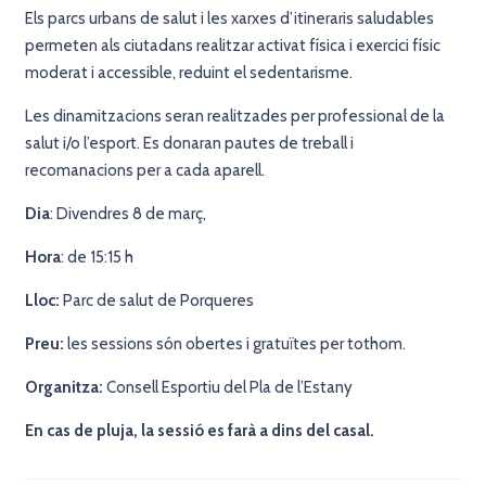
Els parcs urbans de salut i les xarxes d’itineraris saludables
permeten als ciutadans realitzar activat física i exercici físic
moderat i accessible, reduint el sedentarisme.
Les dinamitzacions seran realitzades per professional de la
salut i/o l’esport. Es donaran pautes de treball i
recomanacions per a cada aparell.
Dia
: Divendres 8 de març,
Hora
: de 15:15 h
Lloc:
Parc de salut de Porqueres
Preu:
les sessions són obertes i gratuïtes per tothom.
Organitza:
Consell Esportiu del Pla de l’Estany
En cas de pluja, la sessió es farà a dins del casal.