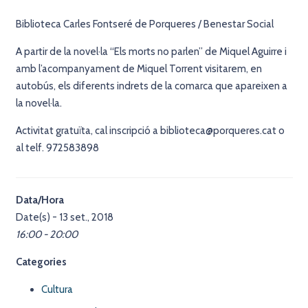
Biblioteca Carles Fontseré de Porqueres / Benestar Social
A partir de la novel·la “Els morts no parlen” de Miquel Aguirre i
amb l’acompanyament de Miquel Torrent visitarem, en
autobús, els diferents indrets de la comarca que apareixen a
la novel·la.
Activitat gratuïta, cal inscripció a biblioteca@porqueres.cat o
al telf. 972583898
Data/Hora
Date(s) - 13 set., 2018
16:00 - 20:00
Categories
Cultura