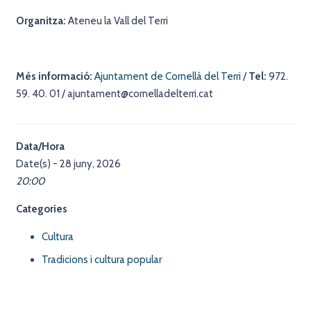
Organitza:
Ateneu la Vall del Terri
Més informació:
Ajuntament de Cornellà del Terri
/
Tel:
972.
59. 40. 01 / ajuntament@cornelladelterri.cat
Data/Hora
Date(s) - 28 juny, 2026
20:00
Categories
Cultura
Tradicions i cultura popular