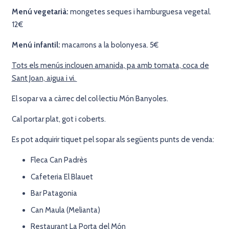
Menú vegetarià:
mongetes seques i hamburguesa vegetal.
12€
Menú infantil:
macarrons a la bolonyesa. 5€
Tots els menús inclouen amanida, pa amb tomata, coca de
Sant Joan, aigua i vi.
El sopar va a càrrec del col·lectiu Món Banyoles.
Cal portar plat, got i coberts.
Es pot adquirir tiquet pel sopar als següents punts de venda:
Fleca Can Padrès
Cafeteria El Blauet
Bar Patagonia
Can Maula (Melianta)
Restaurant La Porta del Món