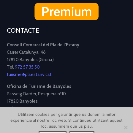
CONTACTE
Consell Comarcal del Pla de l’Estany
Carrer Catalunya, 48
17820 Banyoles (Girona)
Tel.
972 57 35 50
turisme@plaestany.cat
Oficina de Turisme de Banyoles
Passeig Darder, Pesquera nº10
17820 Banyoles
Tel.
972 58 34 70
Utilitzem cookies per garantir que us donem la millor
turisme@ajbanyoles.org
experiència al nostre lloc web. Si continueu utilitzant aquest
lloc, assumirem que us plau.
[Avís Legal]
[Política de Privacitat]
[Política de Cookies]