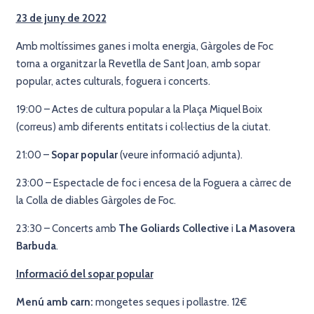
23 de juny de 2022
Amb moltíssimes ganes i molta energia, Gàrgoles de Foc
torna a organitzar la Revetlla de Sant Joan, amb sopar
popular, actes culturals, foguera i concerts.
19:00 – Actes de cultura popular a la Plaça Miquel Boix
(correus) amb diferents entitats i col·lectius de la ciutat.
21:00 –
Sopar popular
(veure informació adjunta).
23:00 – Espectacle de foc i encesa de la Foguera a càrrec de
la Colla de diables Gàrgoles de Foc.
23:30 – Concerts amb
The Goliards Collective
i
La Masovera
Barbuda
.
Informació del sopar popular
Menú amb carn:
mongetes seques i pollastre. 12€