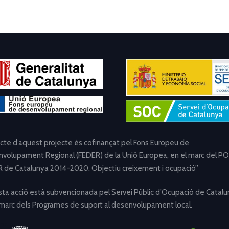
ecte d’aquest projecte és cofinançat pel Fons Europeu de
volupament Regional (FEDER) de la Unió Europea, en el marc del PO
 de Catalunya 2014-2020. Objectiu creixement i ocupació”
ta acció està subvencionada pel Servei Públic d’Ocupació de Catalu
 marc dels Programes de suport al desenvolupament local.