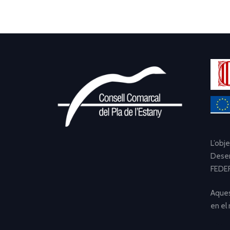
L’obj
Desen
FEDER
Aques
en el