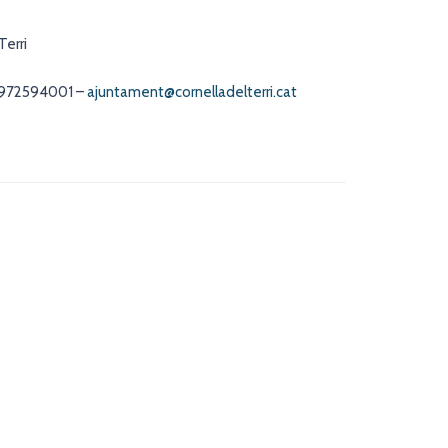
Terri
. 972594001 –
ajuntament@cornelladelterri.cat