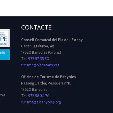
CONTACTE
Consell Comarcal del Pla de l’Estany
Carrer Catalunya, 48
17820 Banyoles (Girona)
Tel.
972 57 35 50
turisme@plaestany.cat
Oficina de Turisme de Banyoles
Passeig Darder, Pesquera nº10
17820 Banyoles
nya
Tel.
972 58 34 70
turisme@ajbanyoles.org