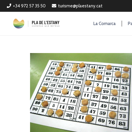
+34 972 57 35 50
turisme@plaestany.cat
La Comarca
Pa