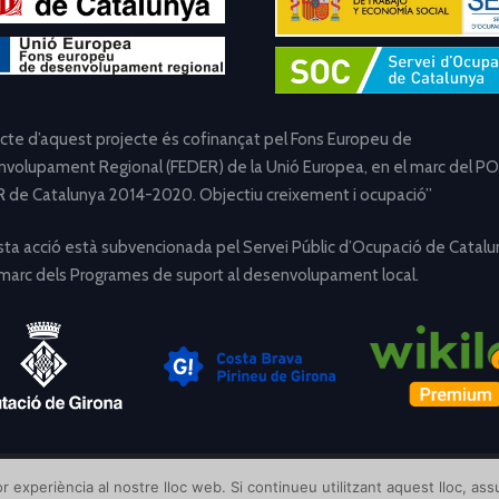
ecte d’aquest projecte és cofinançat pel Fons Europeu de
volupament Regional (FEDER) de la Unió Europea, en el marc del PO
 de Catalunya 2014-2020. Objectiu creixement i ocupació”
ta acció està subvencionada pel Servei Públic d’Ocupació de Catalu
 marc dels Programes de suport al desenvolupament local.
[Avís Legal]
[Política de Privacitat]
[Política de Cookies]
r experiència al nostre lloc web. Si continueu utilitzant aquest lloc, a