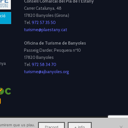
Consell Comarcal del Pla de l’Estany
Carrer Catalunya, 48
17820 Banyoles (Girona)
Tel.
972 57 35 50
turisme@plaestany.cat
Oficina de Turisme de Banyoles
Passeig Darder, Pesquera nº10
17820 Banyoles
nya
Tel.
972 58 34 70
turisme@ajbanyoles.org
ssumirem que us plau.
D'acord
+ info