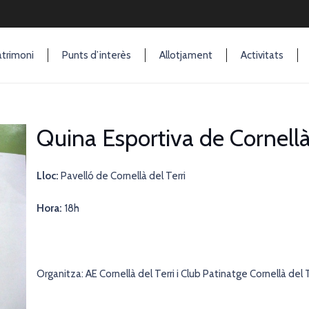
trimoni
Punts d’interès
Allotjament
Activitats
Quina Esportiva de Cornellà 
Lloc:
Pavelló de Cornellà del Terri
Hora:
18h
Organitza: AE Cornellà del Terri i Club Patinatge Cornellà del T