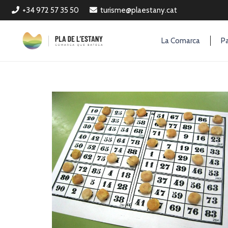
+34 972 57 35 50
turisme@plaestany.cat
La Comarca
Pa