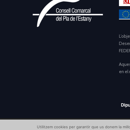
L’obj
Desen
FEDER
Aques
en el
Utilitzem cookies per garantir que us donem la millo