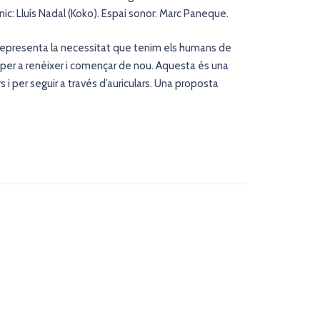
nic: Lluís Nadal (Koko). Espai sonor: Marc Paneque.
 Representa la necessitat que tenim els humans de
tal per a renéixer i començar de nou. Aquesta és una
 i per seguir a través d’auriculars. Una proposta