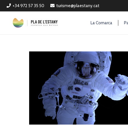
+34 972 57 35 50
turisme@plaestany.cat
La Comarca
Pa