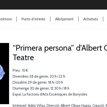
trimoni
Punts d’interès
Allotjament
Activitats
“Primera persona” d’Albert O
Teatre
Preu : 15 €
Divendres 28 de gener, 20 h i 22 h
Dissabte 29 de gener, 18 h i 20 h
Diumenge 30 de gener, 12:30 h i 18 h
Espai: La Factoria d’Arts Escèniques de Banyoles
Intèrpret: Adrià Viñas. Direcció: Albert Olivas Hugas. Creació: 