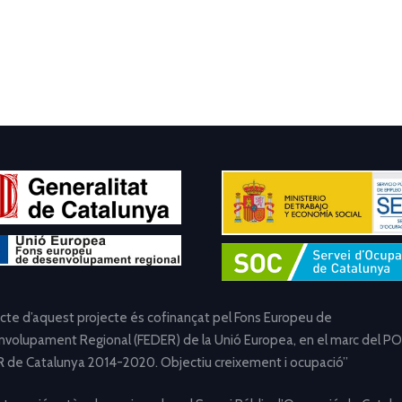
ecte d’aquest projecte és cofinançat pel Fons Europeu de
volupament Regional (FEDER) de la Unió Europea, en el marc del PO
 de Catalunya 2014-2020. Objectiu creixement i ocupació”