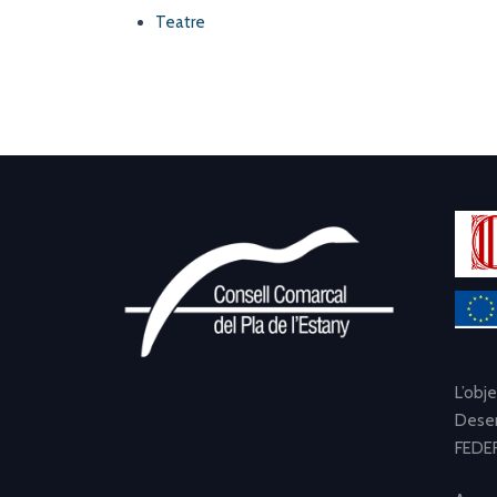
Teatre
L’obj
Desen
FEDER