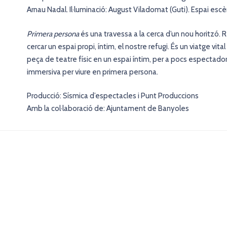
Arnau Nadal. Il·luminació: August Viladomat (Guti). Espai escè
Primera persona
és una travessa a la cerca d’un nou horitzó.
cercar un espai propi, íntim, el nostre refugi. És un viatge vi
peça de teatre físic en un espai íntim, per a pocs espectadors
immersiva per viure en primera persona.
Producció: Sísmica d’espectacles i Punt Produccions
Amb la col·laboració de: Ajuntament de Banyoles