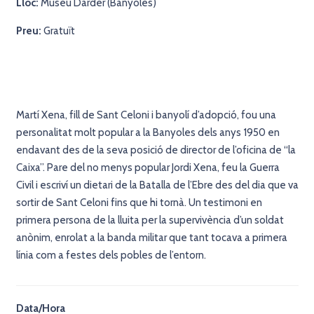
Lloc:
Museu Darder (Banyoles)
Preu:
Gratuït
Martí Xena, fill de Sant Celoni i banyolí d’adopció, fou una
personalitat molt popular a la Banyoles dels anys 1950 en
endavant des de la seva posició de director de l’oficina de “la
Caixa”. Pare del no menys popular Jordi Xena, feu la Guerra
Civil i escriví un dietari de la Batalla de l’Ebre des del dia que va
sortir de Sant Celoni fins que hi tornà. Un testimoni en
primera persona de la lluita per la supervivència d’un soldat
anònim, enrolat a la banda militar que tant tocava a primera
línia com a festes dels pobles de l’entorn.
Data/Hora