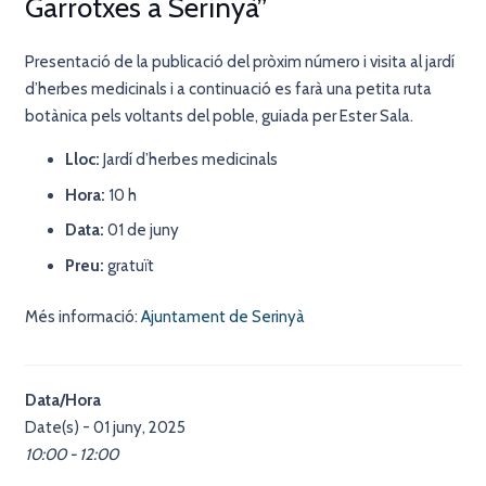
Garrotxes a Serinyà”
Presentació de la publicació del pròxim número i visita al jardí
d’herbes medicinals i a continuació es farà una petita ruta
botànica pels voltants del poble, guiada per Ester Sala.
Lloc:
Jardí d’herbes medicinals
Hora:
10 h
Data:
01 de juny
Preu:
gratuït
Més informació:
Ajuntament de Serinyà
Data/Hora
Date(s) - 01 juny, 2025
10:00 - 12:00