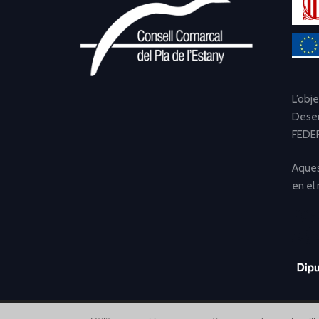
L’obj
Desen
FEDER
Aques
en el