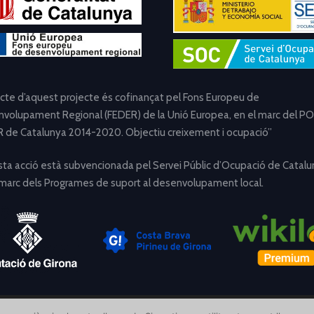
ecte d’aquest projecte és cofinançat pel Fons Europeu de
volupament Regional (FEDER) de la Unió Europea, en el marc del PO
 de Catalunya 2014-2020. Objectiu creixement i ocupació”
ta acció està subvencionada pel Servei Públic d’Ocupació de Catalu
 marc dels Programes de suport al desenvolupament local.
[Avís Legal]
[Política de Privacitat]
[Política de Cookies]