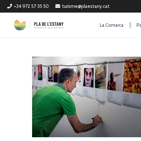
+34 972 57 35 50
turisme@plaestany.cat
La Comarca
Pa