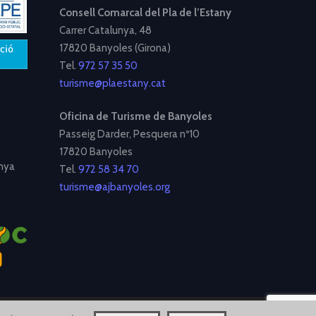
Consell Comarcal del Pla de l’Estany
Carrer Catalunya, 48
17820 Banyoles (Girona)
Tel.
972 57 35 50
turisme@plaestany.cat
Oficina de Turisme de Banyoles
Passeig Darder, Pesquera nº10
17820 Banyoles
nya
Tel.
972 58 34 70
turisme@ajbanyoles.org