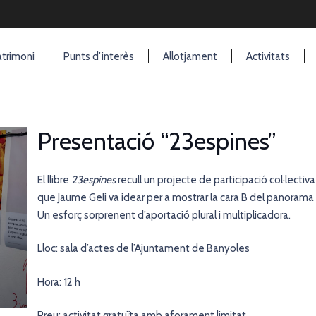
trimoni
Punts d’interès
Allotjament
Activitats
Presentació “23espines”
El llibre
23espines
recull un projecte de participació col·lecti
que Jaume Geli va idear per a mostrar la cara B del panorama a
Un esforç sorprenent d’aportació plural i multiplicadora.
Lloc: sala d’actes de l’Ajuntament de Banyoles
Hora: 12 h
Preu: activitat gratuïta amb aforament limitat