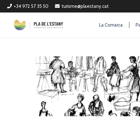
+34 972 57 35 50
turisme@plaestany.cat
La Comarca
Pa