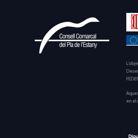
L’obj
Desen
FEDER
Aques
en el