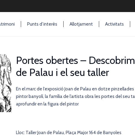
trimoni
Punts d’interès
Allotjament
Activitats
Portes obertes – Descobrim l
de Palau i el seu taller
En el marc de l’exposició Joan de Palau en dotze pinzellade
pintor banyolí, la família de l’artista obra les portes del seu 
aprofundir en la figura del pintor
Lloc: Taller Joan de Palau, Plaça Major 164 de Banyoles