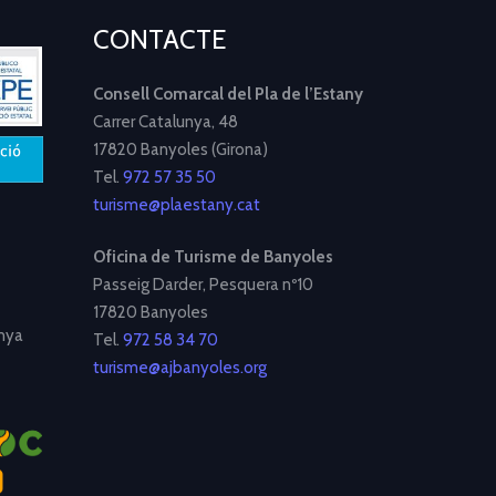
CONTACTE
Consell Comarcal del Pla de l’Estany
Carrer Catalunya, 48
17820 Banyoles (Girona)
Tel.
972 57 35 50
turisme@plaestany.cat
Oficina de Turisme de Banyoles
Passeig Darder, Pesquera nº10
17820 Banyoles
nya
Tel.
972 58 34 70
turisme@ajbanyoles.org