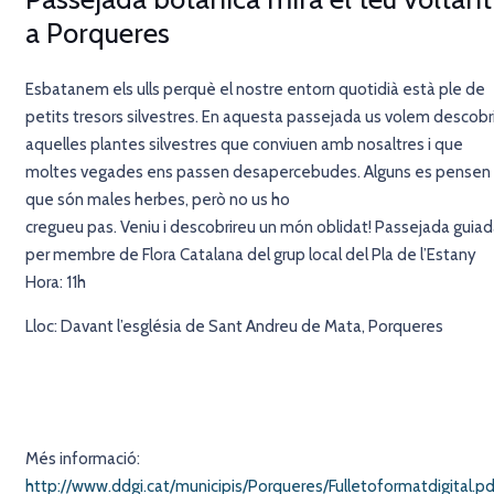
a Porqueres
Esbatanem els ulls perquè el nostre entorn quotidià està ple de
petits tresors silvestres. En aquesta passejada us volem descobri
aquelles plantes silvestres que conviuen amb nosaltres i que
moltes vegades ens passen desapercebudes. Alguns es pensen
que són males herbes, però no us ho
cregueu pas. Veniu i descobrireu un món oblidat! Passejada guiad
per membre de Flora Catalana del grup local del Pla de l’Estany
Hora: 11h
Lloc: Davant l’església de Sant Andreu de Mata, Porqueres
Més informació:
http://www.ddgi.cat/municipis/Porqueres/Fulletoformatdigital.pd