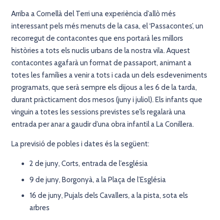
Arriba a Cornellà del Terri una experiència d’allò més
interessant pels més menuts de la casa, el ‘Passacontes’, un
recorregut de contacontes que ens portarà les millors
històries a tots els nuclis urbans de la nostra vila. Aquest
contacontes agafarà un format de passaport, animant a
totes les famílies a venir a tots i cada un dels esdeveniments
programats, que serà sempre els dijous a les 6 de la tarda,
durant pràcticament dos mesos (juny i juliol). Els infants que
vinguin a totes les sessions previstes se’ls regalarà una
entrada per anar a gaudir d’una obra infantil a La Conillera.
La previsió de pobles i dates és la següent:
2 de juny, Corts, entrada de l’església
9 de juny, Borgonyà, a la Plaça de l’Església
16 de juny, Pujals dels Cavallers, a la pista, sota els
arbres