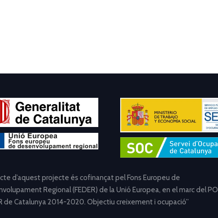
ecte d’aquest projecte és cofinançat pel Fons Europeu de
volupament Regional (FEDER) de la Unió Europea, en el marc del PO
 de Catalunya 2014-2020. Objectiu creixement i ocupació”