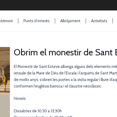
trimoni
Punts d’interès
Allotjament
Activitats
Obrim el monestir de Sant 
El Monestir de Sant Esteve alberga alguns dels elements més
retaule de la Mare de Déu de l’Escala i l’arqueta de Sant Mart
de molts anys, s’obren les portes a la visita regular i lliure 
conformen l’església barroca i el claustre neoclàssic.
Horaris:
Dissabtes de 10:30 a 13:30h