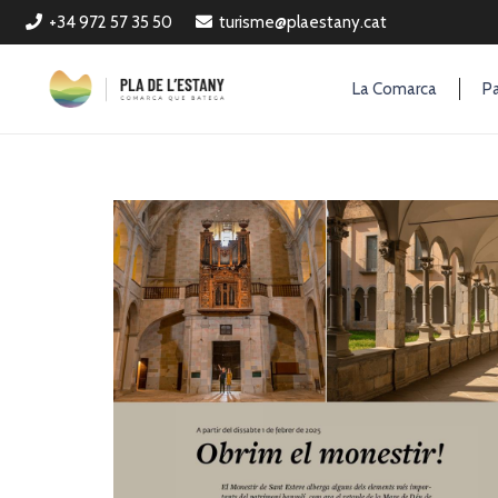
+34 972 57 35 50
turisme@plaestany.cat
La Comarca
Pa