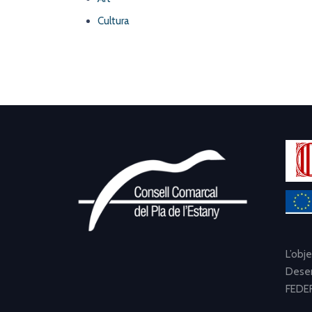
Cultura
L’obj
Desen
FEDER