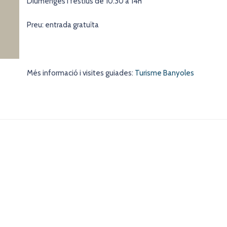
Diumenges i festius de 10:30 a 14h
Preu: entrada gratuïta
Més informació i visites guiades:
Turisme Banyoles