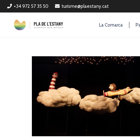
+34 972 57 35 50
turisme@plaestany.cat
La Comarca
Pa