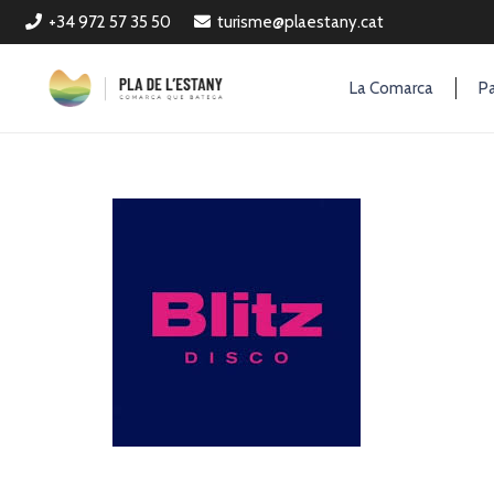
+34 972 57 35 50
turisme@plaestany.cat
La Comarca
Pa