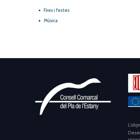
Fires i festes
Música
L’obj
Desen