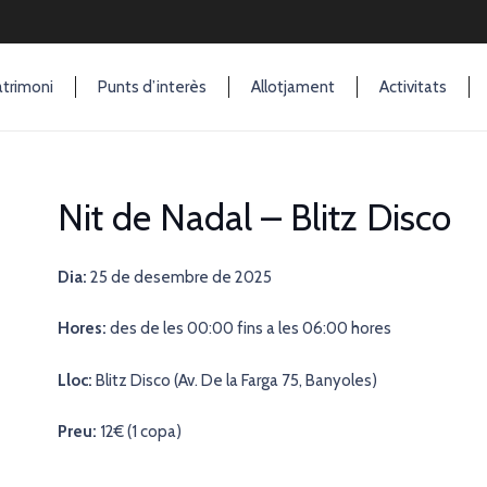
trimoni
Punts d’interès
Allotjament
Activitats
Nit de Nadal – Blitz Disco
Dia:
25
de desembre de 2025
Hores:
des de les 00
:00 fins a les 06:00 hores
Lloc:
Blitz Disco (Av. De la Farga 75, Banyoles)
Preu:
12€ (1 copa)