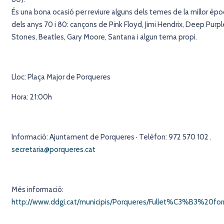
És una bona ocasió per reviure alguns dels temes de la millor èpoc
dels anys 70 i 80: cançons de Pink Floyd, Jimi Hendrix, Deep Purple
Stones, Beatles, Gary Moore, Santana i algun tema propi.
Lloc: Plaça Major de Porqueres
Hora: 21:00h
Informació: Ajuntament de Porqueres · Telèfon: 972 570 102 .
secretaria@porqueres.cat
Més informació:
http://www.ddgi.cat/municipis/Porqueres/Fullet%C3%B3%20for