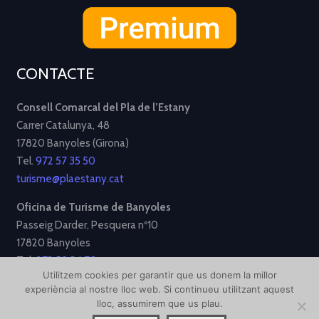
CONTACTE
Consell Comarcal del Pla de l’Estany
Carrer Catalunya, 48
17820 Banyoles (Girona)
Tel.
972 57 35 50
turisme@plaestany.cat
Oficina de Turisme de Banyoles
Passeig Darder, Pesquera nº10
17820 Banyoles
Tel.
972 58 34 70
Utilitzem cookies per garantir que us donem la millor
turisme@ajbanyoles.org
experiència al nostre lloc web. Si continueu utilitzant aquest
lloc, assumirem que us plau.
[Avís Legal]
[Política de Privacitat]
[Política de Cookies]