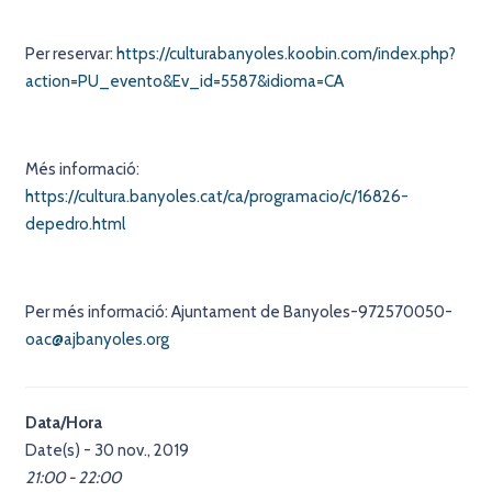
Per reservar:
https://culturabanyoles.koobin.com/index.php?
action=PU_evento&Ev_id=5587&idioma=CA
Més informació:
https://cultura.banyoles.cat/ca/programacio/c/16826-
depedro.html
Per més informació: Ajuntament de Banyoles-972570050-
oac@ajbanyoles.org
Data/Hora
Date(s) - 30 nov., 2019
21:00 - 22:00