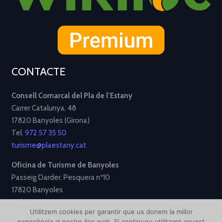
CONTACTE
Consell Comarcal del Pla de l’Estany
Carrer Catalunya, 48
17820 Banyoles (Girona)
Tel.
972 57 35 50
turisme@plaestany.cat
Oficina de Turisme de Banyoles
Passeig Darder, Pesquera nº10
17820 Banyoles
Tel.
972 58 34 70
Utilitzem cookies per garantir que us donem la millor
turisme@ajbanyoles.org
experiència al nostre lloc web. Si continueu utilitzant aquest