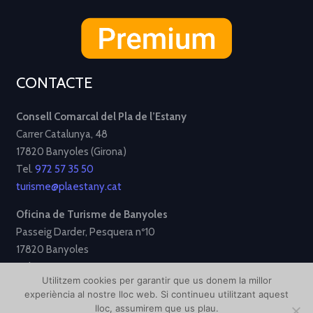
CONTACTE
Consell Comarcal del Pla de l’Estany
Carrer Catalunya, 48
17820 Banyoles (Girona)
Tel.
972 57 35 50
turisme@plaestany.cat
Oficina de Turisme de Banyoles
Passeig Darder, Pesquera nº10
17820 Banyoles
Tel.
972 58 34 70
Utilitzem cookies per garantir que us donem la millor
turisme@ajbanyoles.org
experiència al nostre lloc web. Si continueu utilitzant aquest
lloc, assumirem que us plau.