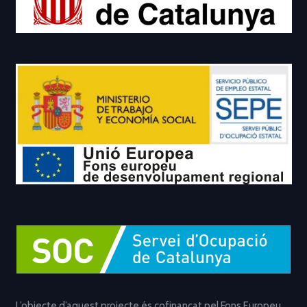
L’objecte d’aquest projecte és cofinançat pel Fons Europeu