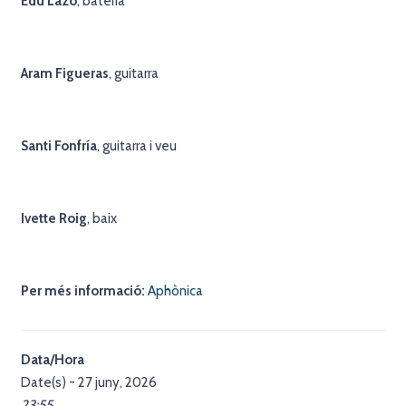
Edu Lazo
, bateria
Aram Figueras
, guitarra
Santi Fonfría
, guitarra i veu
Ivette Roig
, baix
Per més informació:
Aphònica
Data/Hora
Date(s) - 27 juny, 2026
23:55