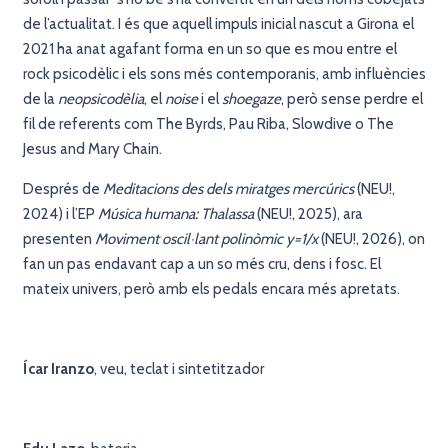
de l’actualitat. I és que aquell impuls inicial nascut a Girona el
2021 ha anat agafant forma en un so que es mou entre el
rock psicodèlic i els sons més contemporanis, amb influències
de la
neopsicodèlia
, el
noise
i el
shoegaze
, però sense perdre el
fil de referents com The Byrds, Pau Riba, Slowdive o The
Jesus and Mary Chain.
Després de
Meditacions des dels miratges mercúrics
(NEU!,
2024) i l’EP
Música humana: Thalassa
(NEU!, 2025), ara
presenten
Moviment oscil·lant polinòmic y=1/x
(NEU!, 2026), on
fan un pas endavant cap a un so més cru, dens i fosc. El
mateix univers, però amb els pedals encara més apretats.
Ícar Iranzo
, veu, teclat i sintetitzador