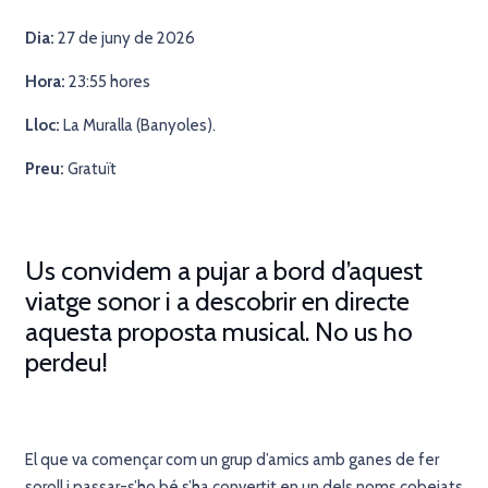
Dia:
27 de juny de 2026
Hora:
23:55 hores
Lloc:
La Muralla (Banyoles).
Preu:
Gratuït
Us convidem a pujar a bord d’aquest
viatge sonor i a descobrir en directe
aquesta proposta musical. No us ho
perdeu!
El que va començar com un grup d’amics amb ganes de fer
soroll i passar-s’ho bé s’ha convertit en un dels noms cobejats