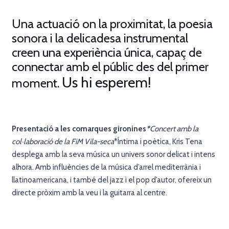
Una actuació on la proximitat, la poesia
sonora i la delicadesa instrumental
creen una experiència única, capaç de
connectar amb el públic des del primer
Us hi esperem!
moment.
Presentació a les comarques gironines
*
Concert amb la
col·laboració de la FiM Vila-seca
*Íntima i poètica, Kris Tena
desplega amb la seva música un univers sonor delicat i intens
alhora. Amb influències de la música d’arrel mediterrània i
llatinoamericana, i també del jazz i el pop d’autor, ofereix un
directe pròxim amb la veu i la guitarra al centre.