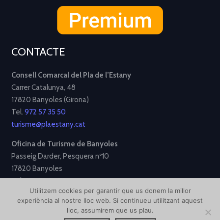
CONTACTE
Consell Comarcal del Pla de l’Estany
Carrer Catalunya, 48
17820 Banyoles (Girona)
Tel.
972 57 35 50
turisme@plaestany.cat
Oficina de Turisme de Banyoles
Passeig Darder, Pesquera nº10
17820 Banyoles
Tel.
972 58 34 70
Utilitzem cookies per garantir que us donem la millor
turisme@ajbanyoles.org
experiència al nostre lloc web. Si continueu utilitzant aquest
lloc, assumirem que us plau.
[Avís Legal]
[Política de Privacitat]
[Política de Cookies]