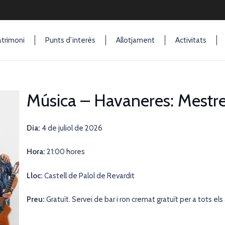
trimoni
Punts d’interès
Allotjament
Activitats
Música – Havaneres: Mestre
Dia:
4 de juliol de 2026
Hora:
21
:00 hores
Lloc:
Castell de Palol de Revardit
Preu:
Gratuït. Servei de bar i ron cremat gratuït per a tots els