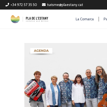
+34 972 57 35 50
turisme@plaestany.cat
La Comarca
Pa