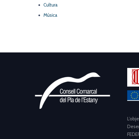
Cultura
Música
L’obj
Desen
FEDER