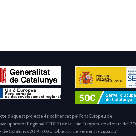
ecte d’aquest projecte és cofinançat pel Fons Europeu de
volupament Regional (FEDER) de la Unió Europea, en el marc del PO
 de Catalunya 2014-2020. Objectiu creixement i ocupació”