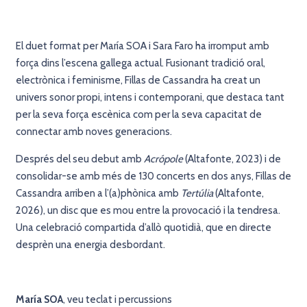
El duet format per María SOA i Sara Faro ha irromput amb
força dins l’escena gallega actual. Fusionant tradició oral,
electrònica i feminisme, Fillas de Cassandra ha creat un
univers sonor propi, intens i contemporani, que destaca tant
per la seva força escènica com per la seva capacitat de
connectar amb noves generacions.
Després del seu debut amb
Acrópole
(Altafonte, 2023) i de
consolidar-se amb més de 130 concerts en dos anys, Fillas de
Cassandra arriben a l’(a)phònica amb
Tertúlia
(Altafonte,
2026), un disc que es mou entre la provocació i la tendresa.
Una celebració compartida d’allò quotidià, que en directe
desprèn una energia desbordant.
María SOA
, veu teclat i percussions