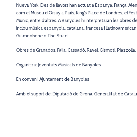
Nueva York. Des de llavors han actuat a Espanya, França, Alem
com el Museu d’Orsay a París, King’s Place de Londres, el Fe
Munic, entre d’altres. A Banyoles hi interpretaran les obres d
inclou música espanyola, catalana, francesa i llatinoamericana
Gramophone o The Strad.
Obres de Granados, Falla, Cassadó, Ravel, Gismoti, Piazzolla, 
Organitza: Joventuts Musicals de Banyoles
En conveni: Ajuntament de Banyoles
Amb el suport de: Diputació de Girona, Generalitat de Catal