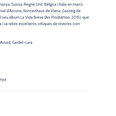
anya, Suïssa, Regne Unit, Bèlgica i Itàlia en marcs
stival d’Ascona, Konzerthaus de Viena, Gasteig de
el seu àlbum La Vida Breve (Ars Produktion, 2015), que
 i va rebre excel·lents crítiques de revistes com
Assad, Gardel i Lara.
unya