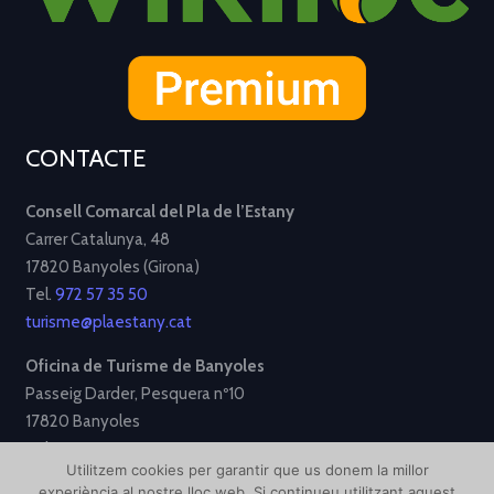
CONTACTE
Consell Comarcal del Pla de l’Estany
Carrer Catalunya, 48
17820 Banyoles (Girona)
Tel.
972 57 35 50
turisme@plaestany.cat
Oficina de Turisme de Banyoles
Passeig Darder, Pesquera nº10
17820 Banyoles
Tel.
972 58 34 70
Utilitzem cookies per garantir que us donem la millor
turisme@ajbanyoles.org
experiència al nostre lloc web. Si continueu utilitzant aquest