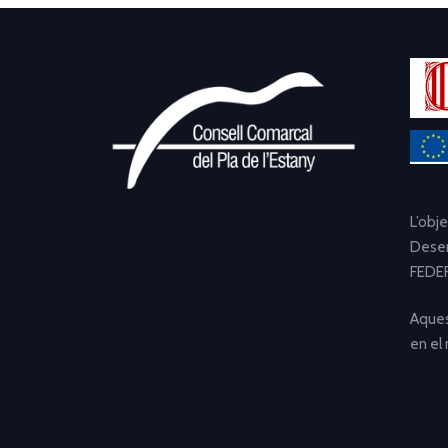
L’obj
Desen
FEDER
Aques
en el