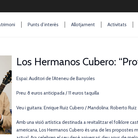
trimoni
Punts d’interès
Allotjament
Activitats
Los Hermanos Cubero: “Proy
Espai: Auditori de l’Ateneu de Banyoles
Preu: 8 euros anticipada / 11 euros taquilla
Veu i guitarra: Enrique Ruiz Cubero / Mandolina: Roberto Rui
Amb una visió artística destinada a revitalitzar el folklore ca
americana, Los Hermanos Cubero és una de les propostes mé
actual. Ara celebren el seu desè aniversari: deu anys de melod