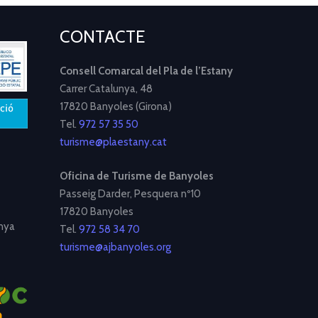
CONTACTE
Consell Comarcal del Pla de l’Estany
Carrer Catalunya, 48
17820 Banyoles (Girona)
Tel.
972 57 35 50
turisme@plaestany.cat
Oficina de Turisme de Banyoles
Passeig Darder, Pesquera nº10
17820 Banyoles
nya
Tel.
972 58 34 70
turisme@ajbanyoles.org