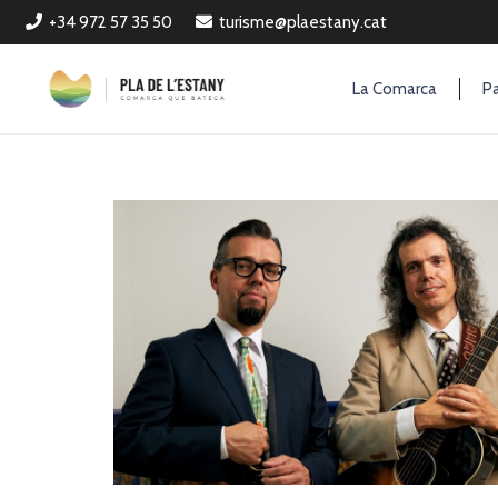
+34 972 57 35 50
turisme@plaestany.cat
La Comarca
Pa