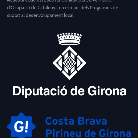
d’Ocupació de Catalunya en el marc dels Programes de
suport al desenvolupament local.