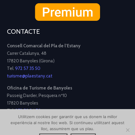
CONTACTE
Consell Comarcal del Pla de l’Estany
Carrer Catalunya, 48
17820 Banyoles (Girona)
Tel.
972 57 35 50
turisme@plaestany.cat
Oficina de Turisme de Banyoles
Passeig Darder, Pesquera nº10
17820 Banyoles
Tel.
972 58 34 70
Utilitzem cookies per garantir que us donem la millor
turisme@ajbanyoles.org
experiència al nostre lloc web. Si continueu utilitzant aquest
lloc, assumirem que us plau.
[Avís Legal]
[Política de Privacitat]
[Política de Cookies]