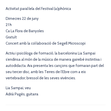
Activitat paral·lela del festival (a)phònica
Dimecres 22 de juny
21 h
Ca La Flora de Banyoles
Gratuït
Concert amb la col·laboració de Segell Microscopi
Actriu i psicòloga de formació, la barcelonina Lia Sampai
s’endinsa al món de la música de manera gairebé instintiva i
autodidacta. Ara presenta les cançons que formaran part del
seu tercer disc, amb les Terres de l’Ebre com a eix
vertebrador; bressol de les seves vivències.
Lia Sampai, veu
Adrià Pagès, guitarra