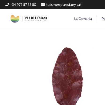
+34 972 57 35 50
turisme@plaestany.cat
La Comarca
Pa