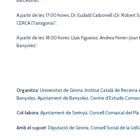
Barcelona)”.
A partir de les 17:00 hores: Dr. Eudald Carbonell i Dr. Robert
CERCA (Tarragona)”.
A partir de les 18:00 hores: Lluís Figueras, Andrea Ferrer i Jo
Banyoles”.
Organitza:
Universitat de Girona
,
Institut Català de Recerca 
Banyoles
,
Ajuntament de Banyoles
,
Centre d’Estudis Comar
Col·labora:
Ajuntament de Serinyà
,
Consell Comarcal del Pla
Amb el suport:
Diputació de Girona
,
Consell Social de la UdG