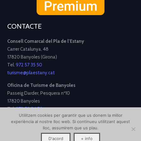
CONTACTE
Consell Comarcal del Pla de l’Estany
Carrer Catalunya, 48
17820 Banyoles (Girona)
Tel.
972 57 35 50
turisme@plaestany.cat
Oficina de Turisme de Banyoles
Passeig Darder, Pesquera nº10
17820 Banyoles
Tel.
972 58 34 70
Utilitzem cookies per garantir que us donem la millor
turisme@ajbanyoles.org
experiència al nostre lloc web. Si continueu utilitzant aquest
lloc, assumirem que us plau.
[Avís Legal]
[Política de Privacitat]
[Política de Cookies]
D'acord
+ info