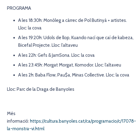
PROGRAMA
A les 18:30h: Monòleg a càrrec de Pol Butinyà + artistes.
Lloc: la cova
A les 19:20h: Udols de llop, Kuando nací que caí de kabeza,
Bicefal Projecte. Lloc: l’altaveu
A les 22h: Gefs & JamSona. Lloc: la cova
A les 23:45h: Morgat Morgat, Komodor. Lloc: l’altaveu
A les 2h: Baba Flow, Pau$a, Minas Collective. Lloc: la cova
Lloc: Parc de la Draga de Banyoles
Més
informació:
https://cultura.banyoles.cat/ca/programacio/c/17078-
la-monstra-vi.html