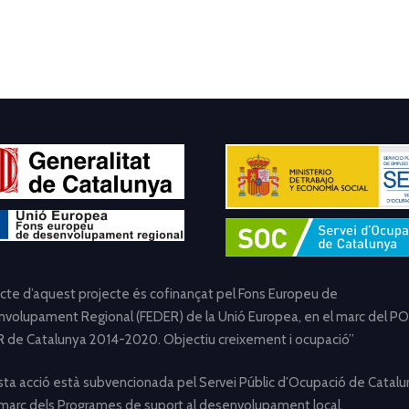
ecte d’aquest projecte és cofinançat pel Fons Europeu de
volupament Regional (FEDER) de la Unió Europea, en el marc del PO
 de Catalunya 2014-2020. Objectiu creixement i ocupació”
ta acció està subvencionada pel Servei Públic d’Ocupació de Catalu
 marc dels Programes de suport al desenvolupament local.