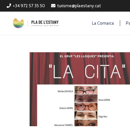
+34 972 57 35 50
turisme@plaestany.cat
La Comarca
Pa