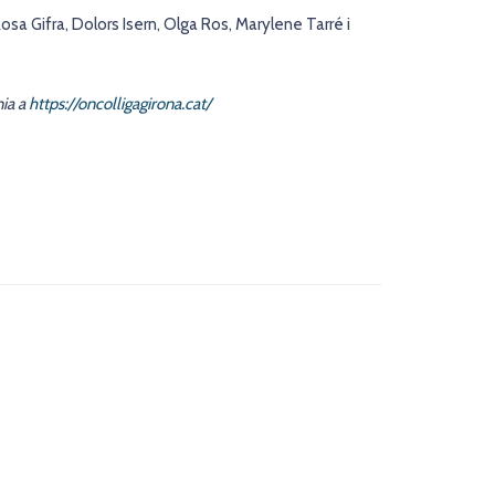
osa Gifra, Dolors Isern, Olga Ros, Marylene Tarré i
nia a
https://oncolligagirona.cat/