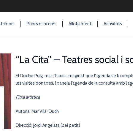
trimoni
Punts d’interès
Allotjament
Activitats
“La Cita” – Teatres social i so
El Doctor Puig, mai s‘hauria imaginat que l’agenda se li comp
les visites donades, i barreja l’agenda de la consulta amb l
Fitxa artística
Autoria: Mar Vilà-Duch
Direcció: Jordi Angelats (pei petit)