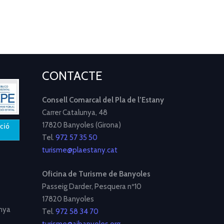
CONTACTE
Consell Comarcal del Pla de l’Estany
Carrer Catalunya, 48
17820 Banyoles (Girona)
Tel.
972 57 35 50
turisme@plaestany.cat
Oficina de Turisme de Banyoles
Passeig Darder, Pesquera nº10
17820 Banyoles
nya
Tel.
972 58 34 70
turisme@ajbanyoles.org