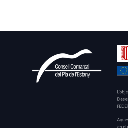
L’obj
Desen
FEDER
Aques
en el