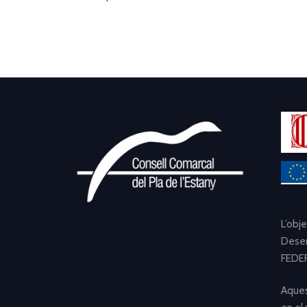
L’obj
Desen
FEDER
Aques