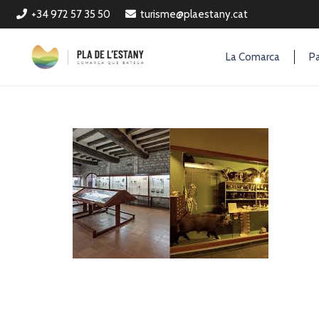
+34 972 57 35 50
turisme@plaestany.cat
La Comarca
Pa