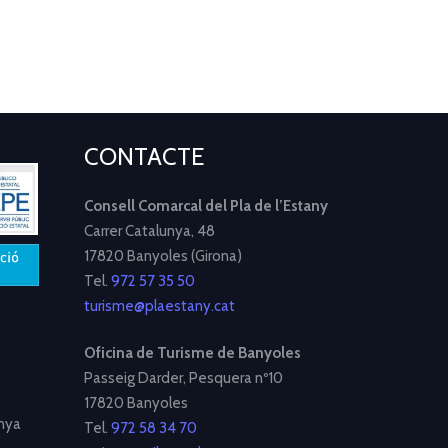
CONTACTE
Consell Comarcal del Pla de l’Estany
Carrer Catalunya, 48
17820 Banyoles (Girona)
Tel.
972 57 35 50
turisme@plaestany.cat
Oficina de Turisme de Banyoles
Passeig Darder, Pesquera nº10
17820 Banyoles
nya
Tel.
972 58 34 70