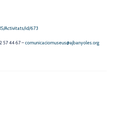
/Activitats/id/673
2 57 44 67 –
comunicaciomuseus@ajbanyoles.org