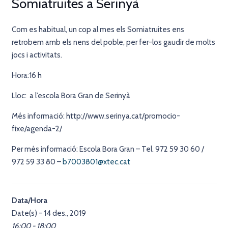
Somiatruites a Serinyà
Com es habitual, un cop al mes els Somiatruites ens
retrobem amb els nens del poble, per fer-los gaudir de molts
jocs i activitats.
Hora:16 h
Lloc: a l’escola Bora Gran de Serinyà
Més informació: http://www.serinya.cat/promocio-
fixe/agenda-2/
Per més informació: Escola Bora Gran – Tel. 972 59 30 60 /
972 59 33 80 –
b7003801@xtec.cat
Data/Hora
Date(s) - 14 des., 2019
16:00 - 18:00