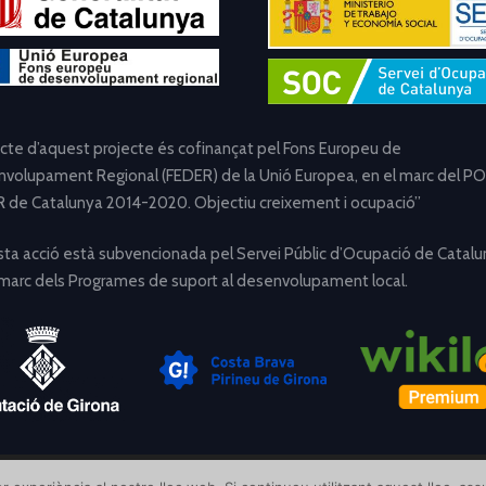
ecte d’aquest projecte és cofinançat pel Fons Europeu de
volupament Regional (FEDER) de la Unió Europea, en el marc del PO
 de Catalunya 2014-2020. Objectiu creixement i ocupació”
ta acció està subvencionada pel Servei Públic d’Ocupació de Catalu
 marc dels Programes de suport al desenvolupament local.
[Avís Legal]
[Política de Privacitat]
[Política de Cookies]