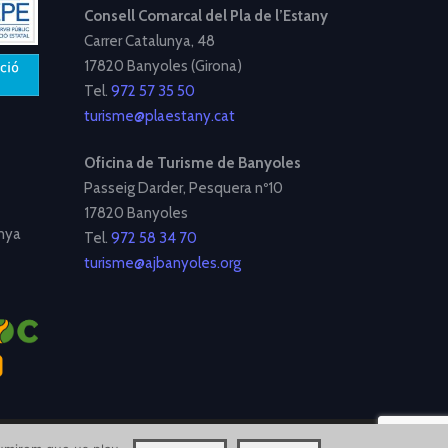
Consell Comarcal del Pla de l’Estany
Carrer Catalunya, 48
17820 Banyoles (Girona)
Tel.
972 57 35 50
turisme@plaestany.cat
Oficina de Turisme de Banyoles
Passeig Darder, Pesquera nº10
17820 Banyoles
nya
Tel.
972 58 34 70
turisme@ajbanyoles.org