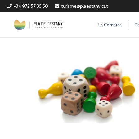
+34 972 57 35 50
turisme@plaestany.cat
La Comarca
Pa