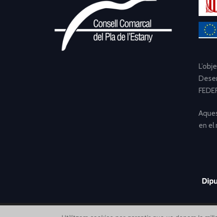
L’obj
Desen
FEDER
Aques
en el