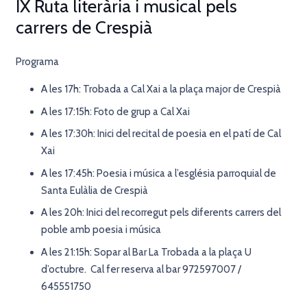
IX Ruta literària i musical pels
carrers de Crespià
Programa
A les 17h: Trobada a Cal Xai a la plaça major de Crespià
A les 17:15h: Foto de grup a Cal Xai
A les 17:30h: Inici del recital de poesia en el patí de Cal
Xai
A les 17:45h: Poesia i música a l’església parroquial de
Santa Eulàlia de Crespià
A les 20h: Inici del recorregut pels diferents carrers del
poble amb poesia i música
A les 21:15h: Sopar al Bar La Trobada a la plaça U
d’octubre. Cal fer reserva al bar 972597007 /
645551750