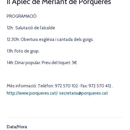
II Aplec de Merlant de Porqueres
PROGRAMACIÓ
12h: Salutació de l’alcalde
12:30h: Obertura església i cantada dels goigs.
13h: Foto de grup.
14h: Dinar popular. Preu del tiquet: 5€
Més informació: Telèfon: 972 570 102 · Fax: 972 570 412 .
http://www.porqueres.cat/
·
secretaria@porqueres.cat
Data/Hora