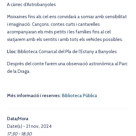
A càrrec d’Astrobanyoles
Moixaines fins als cel ens convidarà a somiar amb sensibilitat
i imaginació. Cançons, contes curts i cantarelles
acompanyaran els més petits i les famílies fins al cel:
viatjarem amb els sentits i amb tots els vehicles possibles.
Lloc:
Biblioteca Comarcal del Pla de l’Estany a Banyoles
Després del conte farem una observació astronòmica al Parc
de la Draga.
Més informació i reserves:
Biblioteca Pública
Data/Hora
Date(s) - 21 nov., 2024
17:30 - 18:30