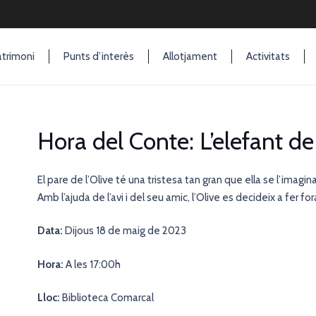
trimoni
Punts d’interès
Allotjament
Activitats
Hora del Conte: L’elefant d
El pare de l’Olive té una tristesa tan gran que ella se l’imag
Amb l’ajuda de l’avi i del seu amic, l’Olive es decideix a fer for
Data:
Dijous 18 de maig de 2023
Hora:
A les 17:00h
Lloc:
Biblioteca Comarcal