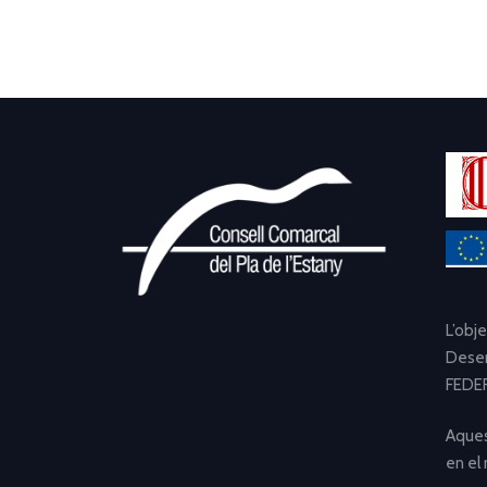
L’obj
Desen
FEDER
Aques
en el