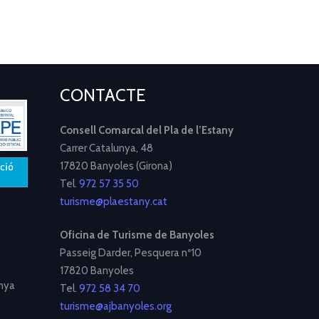
CONTACTE
Consell Comarcal del Pla de l’Estany
Carrer Catalunya, 48
17820 Banyoles (Girona)
Tel.
972 57 35 50
turisme@plaestany.cat
Oficina de Turisme de Banyoles
Passeig Darder, Pesquera nº10
17820 Banyoles
nya
Tel.
972 58 34 70
turisme@ajbanyoles.org