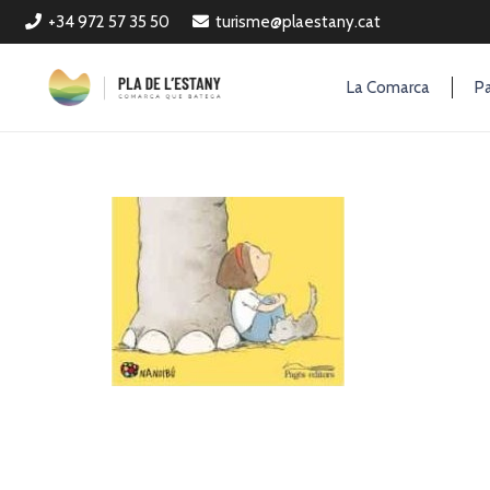
+34 972 57 35 50
turisme@plaestany.cat
La Comarca
Pa