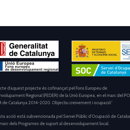
ecte d’aquest projecte és cofinançat pel Fons Europeu de
volupament Regional (FEDER) de la Unió Europea, en el marc del PO
 de Catalunya 2014-2020. Objectiu creixement i ocupació”
ta acció està subvencionada pel Servei Públic d’Ocupació de Catalu
 marc dels Programes de suport al desenvolupament local.