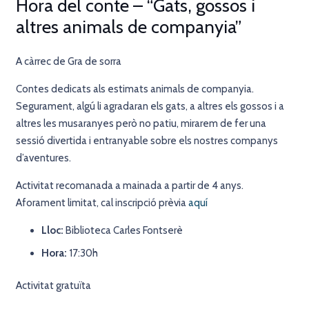
Hora del conte – “Gats, gossos i
altres animals de companyia”
A càrrec de Gra de sorra
Contes dedicats als estimats animals de companyia.
Segurament, algú li agradaran els gats, a altres els gossos i a
altres les musaranyes però no patiu, mirarem de fer una
sessió divertida i entranyable sobre els nostres companys
d’aventures.
Activitat recomanada a mainada a partir de 4 anys.
Aforament limitat, cal inscripció prèvia
aquí
Lloc:
Biblioteca Carles Fontserè
Hora:
17:30h
Activitat gratuïta