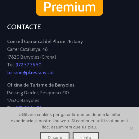
CONTACTE
Consell Comarcal del Pla de l’Estany
Carrer Catalunya, 48
17820 Banyoles (Girona)
Tel.
972 57 35 50
turisme@plaestany.cat
Oficina de Turisme de Banyoles
Passeig Darder, Pesquera nº10
17820 Banyoles
Tel.
972 58 34 70
Utilitzem cookies per garantir que us donem la millor
turisme@ajbanyoles.org
experiència al nostre lloc web. Si continueu utilitzant aquest
lloc, assumirem que us plau.
[Avís Legal]
[Política de Privacitat]
[Política de Cookies]
D'acord
+ info