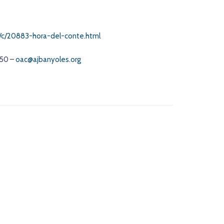
io/c/20883-hora-del-conte.html
050 –
oac@ajbanyoles.org