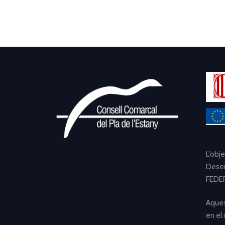
L’obj
Desen
FEDER
Aques
en el