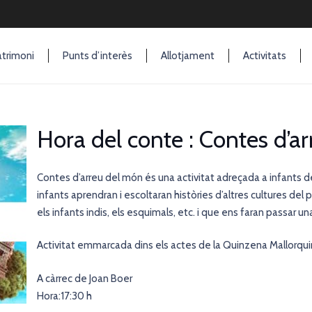
trimoni
Punts d’interès
Allotjament
Activitats
Hora del conte : Contes d’a
Contes d’arreu del món és una activitat adreçada a infants d
infants aprendran i escoltaran històries d’altres cultures de
els infants indis, els esquimals, etc. i que ens faran passar u
Activitat emmarcada dins els actes de la Quinzena Mallorqu
A càrrec de Joan Boer
Hora:17:30 h