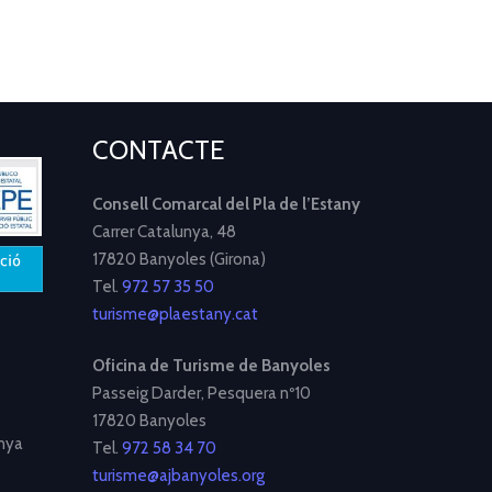
CONTACTE
Consell Comarcal del Pla de l’Estany
Carrer Catalunya, 48
17820 Banyoles (Girona)
Tel.
972 57 35 50
turisme@plaestany.cat
Oficina de Turisme de Banyoles
Passeig Darder, Pesquera nº10
17820 Banyoles
nya
Tel.
972 58 34 70
turisme@ajbanyoles.org