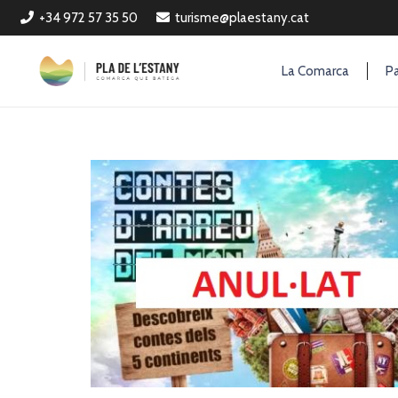
+34 972 57 35 50
turisme@plaestany.cat
La Comarca
Pa