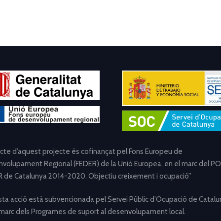
ecte d’aquest projecte és cofinançat pel Fons Europeu de
volupament Regional (FEDER) de la Unió Europea, en el marc del PO
 de Catalunya 2014-2020. Objectiu creixement i ocupació”
ta acció està subvencionada pel Servei Públic d’Ocupació de Catalu
 marc dels Programes de suport al desenvolupament local.