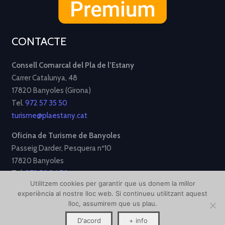
CONTACTE
Consell Comarcal del Pla de l’Estany
Carrer Catalunya, 48
17820 Banyoles (Girona)
Tel.
972 57 35 50
turisme@plaestany.cat
Oficina de Turisme de Banyoles
Passeig Darder, Pesquera nº10
17820 Banyoles
Tel.
972 58 34 70
Utilitzem cookies per garantir que us donem la millor
turisme@ajbanyoles.org
experiència al nostre lloc web. Si continueu utilitzant aquest
lloc, assumirem que us plau.
[Avís Legal]
[Política de Privacitat]
[Política de Cookies]
D'acord
+ info