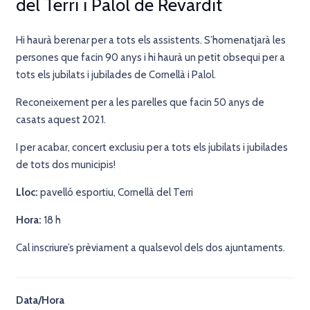
del Terri i Palol de Revardit
Hi haurà berenar per a tots els assistents. S’homenatjarà les
persones que facin 90 anys i hi haurà un petit obsequi per a
tots els jubilats i jubilades de Cornellà i Palol.
Reconeixement per a les parelles que facin 50 anys de
casats aquest 2021.
I per acabar, concert exclusiu per a tots els jubilats i jubilades
de tots dos municipis!
Lloc:
pavelló esportiu, Cornellà del Terri
Hora:
18 h
Cal inscriure’s prèviament a qualsevol dels dos ajuntaments.
Data/Hora