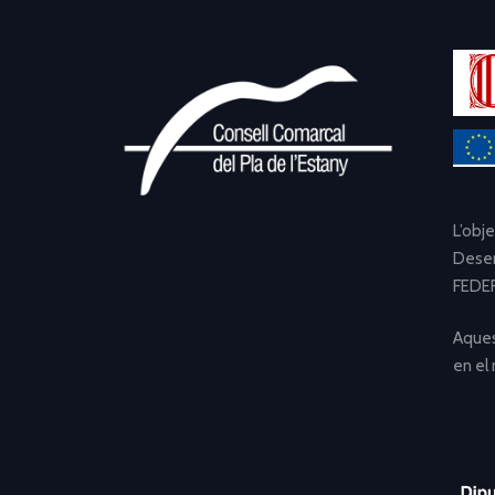
L’obj
Desen
FEDER
Aques
en el