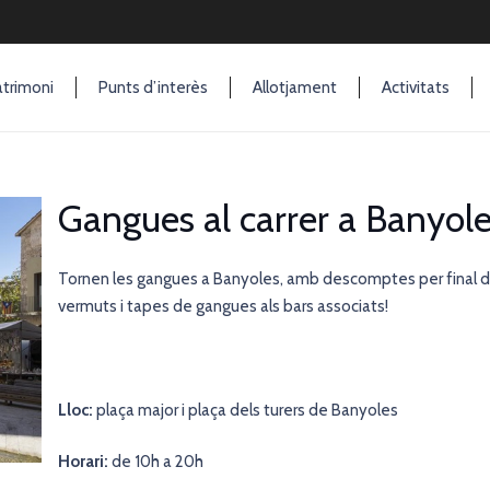
trimoni
Punts d’interès
Allotjament
Activitats
Gangues al carrer a Banyol
Tornen les gangues a Banyoles, amb descomptes per final 
vermuts i tapes de gangues als bars associats!
Lloc:
plaça major i plaça dels turers de Banyoles
Horari:
de 10h a 20h