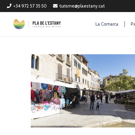
+34 972 57 35 50
turisme@plaestany.cat
La Comarca
Pa