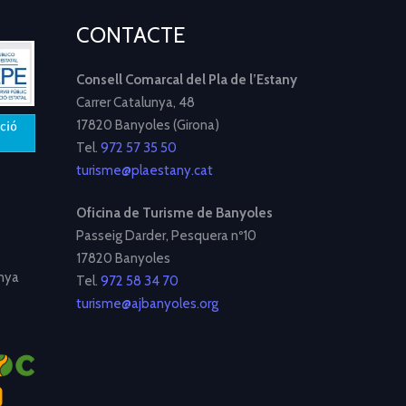
CONTACTE
Consell Comarcal del Pla de l’Estany
Carrer Catalunya, 48
17820 Banyoles (Girona)
Tel.
972 57 35 50
turisme@plaestany.cat
Oficina de Turisme de Banyoles
Passeig Darder, Pesquera nº10
17820 Banyoles
nya
Tel.
972 58 34 70
turisme@ajbanyoles.org