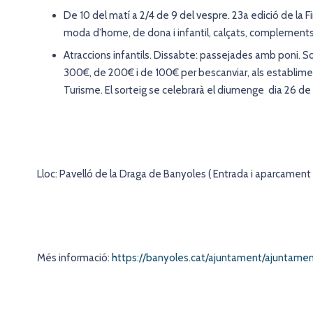
De 10 del matí a 2/4 de 9 del vespre. 23a edició de la F
moda d’home, de dona i infantil, calçats, complements, 
Atraccions infantils. Dissabte: passejades amb poni. Sor
300€, de 200€ i de 100€ per bescanviar, als establimen
Turisme. El sorteig se celebrarà el diumenge dia 26 de g
Lloc: Pavelló de la Draga de Banyoles ( Entrada i aparcament 
Més informació:
https://banyoles.cat/ajuntament/ajuntame