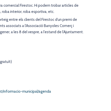
ira comercial Firestoc. Hi podem trobar articles de
roba interior, roba esportiva, etc.
teig entre els clients del Firestoc d’un premi de
ts associats a l’Associació Banyoles Comerç i
ener, a les 8 del vespre, a l’estand de l’Ajuntament.
gratuït)
nt/informacio-municipal/agenda