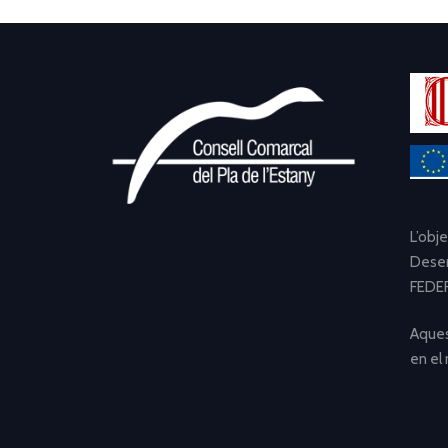
L’obj
Desen
FEDER
Aques
en el