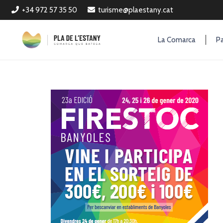
+34 972 57 35 50
turisme@plaestany.cat
La Comarca
Pa