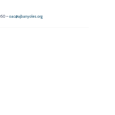
050 –
oac@ajbanyoles.org