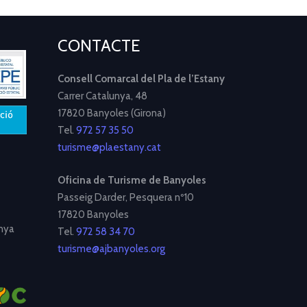
CONTACTE
Consell Comarcal del Pla de l’Estany
Carrer Catalunya, 48
17820 Banyoles (Girona)
Tel.
972 57 35 50
turisme@plaestany.cat
Oficina de Turisme de Banyoles
Passeig Darder, Pesquera nº10
17820 Banyoles
nya
Tel.
972 58 34 70
turisme@ajbanyoles.org