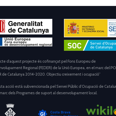
ecte d’aquest projecte és cofinançat pel Fons Europeu de
volupament Regional (FEDER) de la Unió Europea, en el marc del PO
 de Catalunya 2014-2020. Objectiu creixement i ocupació”
ta acció està subvencionada pel Servei Públic d’Ocupació de Catalu
 marc dels Programes de suport al desenvolupament local.